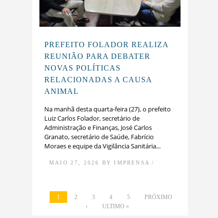
PREFEITO FOLADOR REALIZA
REUNIÃO PARA DEBATER
NOVAS POLÍTICAS
RELACIONADAS A CAUSA
ANIMAL
Na manhã desta quarta-feira (27), o prefeito
Luiz Carlos Folador, secretário de
Administração e Finanças, José Carlos
Granato, secretário de Saúde, Fabrício
Moraes e equipe da Vigilância Sanitária...
MAIO 27, 2026 BY IMPRENSA /
1
2
3
4
5
PRÓXIMO
›
ULTIMO »