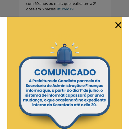
com 60 anos ou mais, que realizaram a 2ª
dose em 6 meses.
#Covid19
Procure sua unidade com carteira de
vacinação, cartão SUS e CPF.