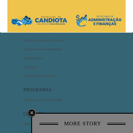
PREFEITURA
Administração Municipal
Câmara de Vereadores
Secretarias
Serviços
Procuradoria Geral
PROGRAMAS
Minha Casa Minha Vida
CONTATO
MORE STORY
Fale Conosco
Sitemap