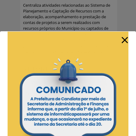
Centraliza atividades relacionadas ao Sistema de
Planejamento e Captação de Recursos com a
elaboração, acompanhamento e prestação de
contas de projetos a serem realizados com
recursos próprios do Município ou captados de
variadas fontes, comprovando a legalidade e
avaliando os resultados quanto a eficácia da
gestão orçamentária, financeira e ao Sistema de
Compras, com a elaboração de processos de
compra para aquisição de bens.
SETORES
Licitação, Tecnologia da Informação, Compras
CONTATOS
Secretário: Pâmela Medeiros
E-mail:
sec-planejamento@candiota.rs.gov.br
Telefones de contato:
(53) 32458020
Horário de funcionamento: (8h às 17h00)
Endereço:
Dario Lassance – Rua Ulysses
Guimarães, 250