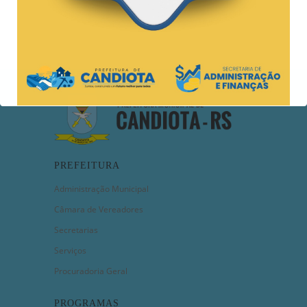
PREFEITURA
Administração Municipal
Câmara de Vereadores
Secretarias
Serviços
Procuradoria Geral
PROGRAMAS