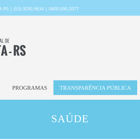
RS | (53) 3030.9634 | 0800.090.2077
PROGRAMAS
TRANSPARÊNCIA PÚBLICA
SAÚDE