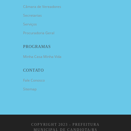
Câmara de Vereadores
Secretarias
Serviços
Procuradoria Geral
PROGRAMAS
Minha Casa Minha Vida
CONTATO
Fale Conosco
Sitemap
COPYRIGHT 2023 - PREFEITURA
MUNICIPAL DE CANDIOTA/RS