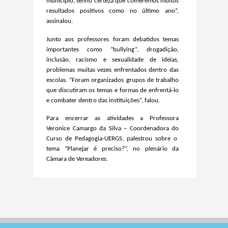
município,
tenho certeza que colheremos muitos
resultados positivos como no último ano
”,
assinalou.
Junto aos professores foram debatidos temas
importantes como “bullying”, drogadição,
inclusão, racismo e sexualidade de ideias,
problemas muitas vezes enfrentados dentro das
escolas. “Foram organizados grupos de trabalho
que discutiram os temas e formas de enfrentá-lo
e combater dentro das instituições”, falou.
Para encerrar as atividades a
Professora
Veronice Camargo da Silva – Coord
ena
do
ra do
Curso de Pedagogia-UERGS, palestrou sobre o
tema “P
lanejar é preciso?
”,
no plenário da
Câmara de Vereadores.