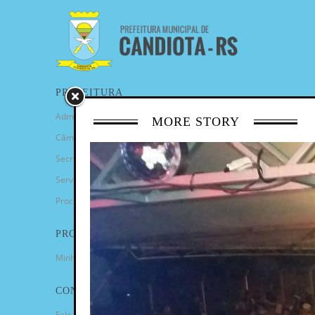
PREFEITURA
Administração Municipal
MORE STORY
Câmara de Vereadores
Secretarias
Serviços
Procuradoria Geral
PROGRAMAS
Minha Casa Minha Vida
CONTATO
Fale Conosco