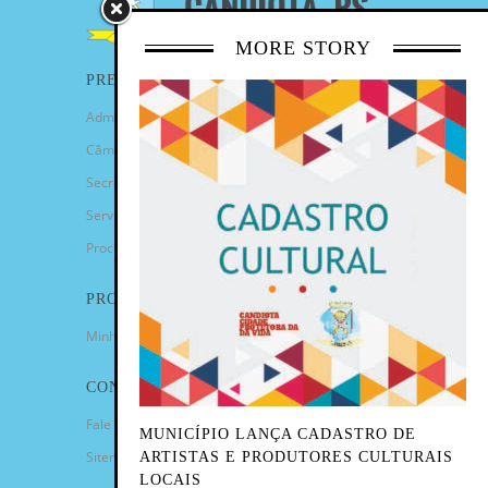
MORE STORY
PREFEITURA
Administração Municipal
Câmara de Vereadores
Secretarias
Serviços
Procuradoria Geral
PROGRAMAS
Minha Casa Minha Vida
CONTATO
Fale Conosco
MUNICÍPIO LANÇA CADASTRO DE
Sitemap
ARTISTAS E PRODUTORES CULTURAIS
LOCAIS