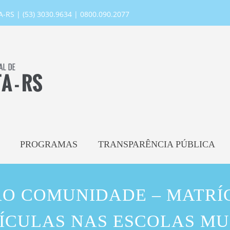
RS | (53) 3030.9634 | 0800.090.2077
PROGRAMAS
TRANSPARÊNCIA PÚBLICA
O COMUNIDADE – MATRÍ
ÍCULAS NAS ESCOLAS MUN