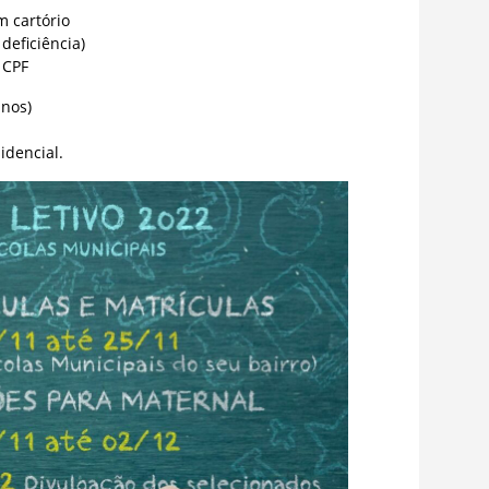
 cartório
deficiência)
 CPF
anos)
idencial.