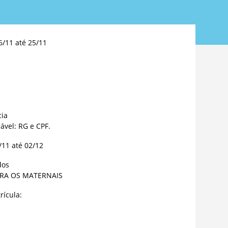
/11 até 25/11
cia
vel: RG e CPF.
11 até 02/12
dos
PARA OS MATERNAIS
ícula: