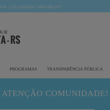
modal-check
RS | (53) 3030.9634 | 0800.090.2077
PROGRAMAS
TRANSPARÊNCIA PÚBLICA
ATENÇÃO COMUNIDADE!