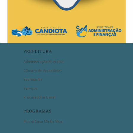
PREFEITURA
Administração Municipal
Câmara de Vereadores
Secretarias
Serviços
Procuradoria Geral
PROGRAMAS
Minha Casa Minha Vida