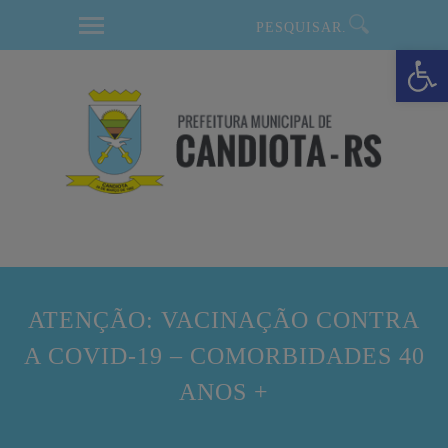
modal-check
Barra de Ferramentas Aberta
ATENÇÃO: VACINAÇÃO CONTRA
A COVID-19 – COMORBIDADES 40
ANOS +