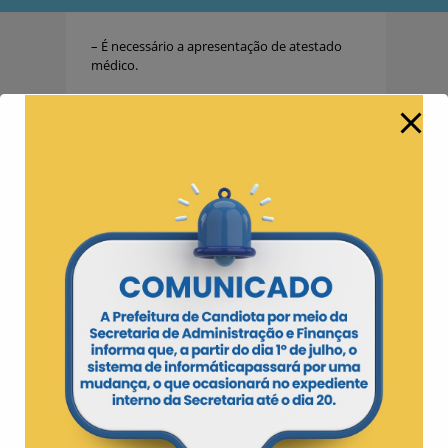
– É necessário a apresentação de atestado
médico.
Sobre as comorbidades:
https://www.facebook.com/1376032282479
672/posts/3951856131563928/
Fonte:
Secretaria Municipal de Saúde de Candiota
.