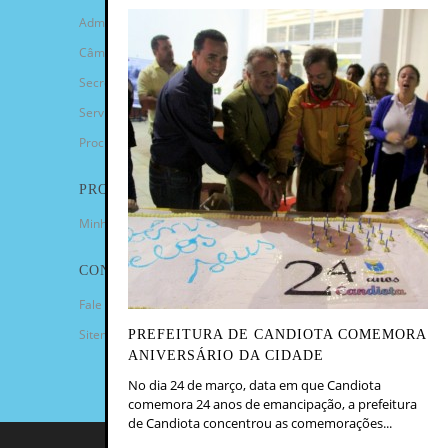
Administração Municipal
Câmara de Vereadores
Secretarias
Serviços
Procuradoria Geral
PROGRAMAS
Minha Casa Minha Vida
CONTATO
Fale Conosco
Sitemap
PREFEITURA DE CANDIOTA COMEMORA
ANIVERSÁRIO DA CIDADE
No dia 24 de março, data em que Candiota
comemora 24 anos de emancipação, a prefeitura
de Candiota concentrou as comemorações...