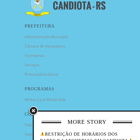
PREFEITURA
Administração Municipal
Câmara de Vereadores
Secretarias
Serviços
Procuradoria Geral
PROGRAMAS
Minha Casa Minha Vida
CONTATO
MORE STORY
Fale Conosco
Sitemap
RESTRIÇÃO DE HORÁRIOS DOS