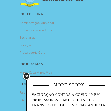
PREFEITURA
Administração Municipal
Câmara de Vereadores
Secretarias
Serviços
Procuradoria Geral
PROGRAMAS
Minha Casa Minha Vida
CONTATO
MORE STORY
Fale Conosco
VACINAÇÃO CONTRA A COVID-19 EM
Sitemap
PROFESSORES E MOTORISTAS DE
TRANSPORTE COLETIVO EM CANDIOTA