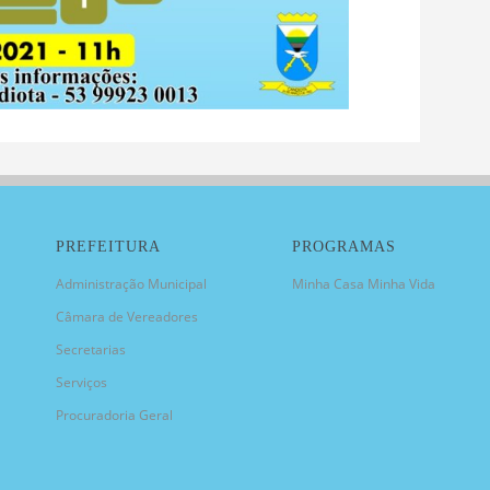
PREFEITURA
PROGRAMAS
Administração Municipal
Minha Casa Minha Vida
Câmara de Vereadores
Secretarias
Serviços
Procuradoria Geral