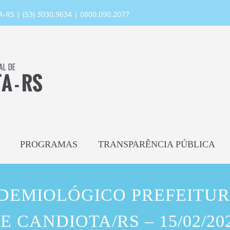
RS | (53) 3030.9634 | 0800.090.2077
PROGRAMAS
TRANSPARÊNCIA PÚBLICA
IDEMIOLÓGICO PREFEITUR
E CANDIOTA/RS – 15/02/20