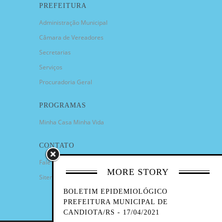
PREFEITURA
Administração Municipal
Câmara de Vereadores
Secretarias
Serviços
Procuradoria Geral
PROGRAMAS
Minha Casa Minha Vida
CONTATO
Fale Conosco
MORE STORY
Sitemap
BOLETIM EPIDEMIOLÓGICO
PREFEITURA MUNICIPAL DE
CANDIOTA/RS - 17/04/2021