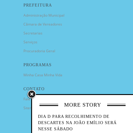
PREFEITURA
Administração Municipal
Câmara de Vereadores
Secretarias
Serviços
Procuradoria Geral
PROGRAMAS
Minha Casa Minha Vida
CONTATO
Fale Conosco
MORE STORY
Sitemap
DIA D PARA RECOLHIMENTO DE
DESCARTES NA JOÃO EMÍLIO SERÁ
NESSE SÁBADO