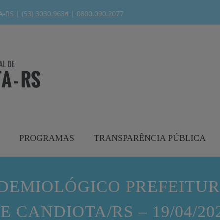
modal-check
RS | (53) 3030.9634 | 0800.090.2077
PROGRAMAS
TRANSPARÊNCIA PÚBLICA
IDEMIOLÓGICO PREFEITUR
E CANDIOTA/RS – 19/04/20