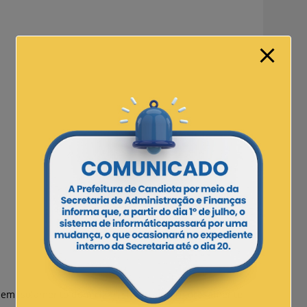
 em isolamento domiciliar, cumprindo rigorosamente