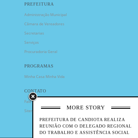
PREFEITURA
Administração Municipal
Câmara de Vereadores
Secretarias
Serviços
Procuradoria Geral
PROGRAMAS
Minha Casa Minha Vida
CONTATO
Fale Conosco
MORE STORY
Sitemap
PREFEITURA DE CANDIOTA REALIZA
REUNIÃO COM O DELEGADO REGIONAL
DO TRABALHO E ASSISTÊNCIA SOCIAL