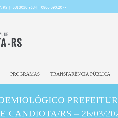
RS | (53) 3030.9634 | 0800.090.2077
PROGRAMAS
TRANSPARÊNCIA PÚBLICA
IDEMIOLÓGICO PREFEITUR
E CANDIOTA/RS – 26/03/20