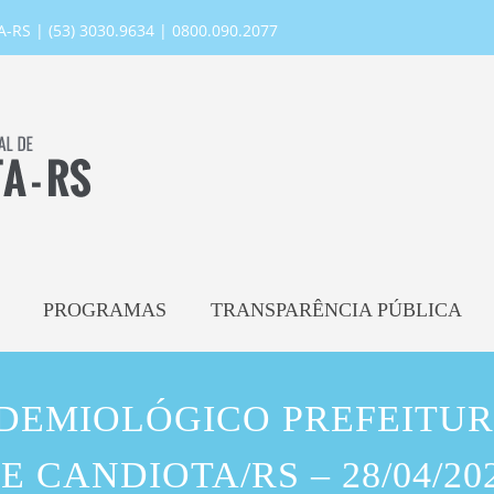
RS | (53) 3030.9634 | 0800.090.2077
PROGRAMAS
TRANSPARÊNCIA PÚBLICA
IDEMIOLÓGICO PREFEITUR
E CANDIOTA/RS – 28/04/20