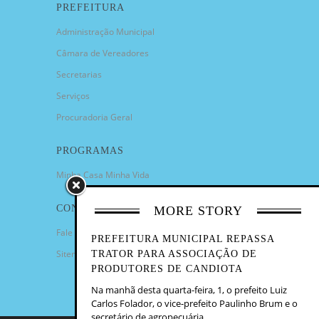
PREFEITURA
Administração Municipal
Câmara de Vereadores
Secretarias
Serviços
Procuradoria Geral
PROGRAMAS
Minha Casa Minha Vida
CONTATO
MORE STORY
Fale Conosco
PREFEITURA MUNICIPAL REPASSA
Sitemap
TRATOR PARA ASSOCIAÇÃO DE
PRODUTORES DE CANDIOTA
Na manhã desta quarta-feira, 1, o prefeito Luiz
Carlos Folador, o vice-prefeito Paulinho Brum e o
secretário de agropecuária...