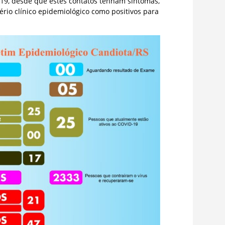
-19, desde que estes contatos tenham sintomas,
ério clínico epidemiológico como positivos para