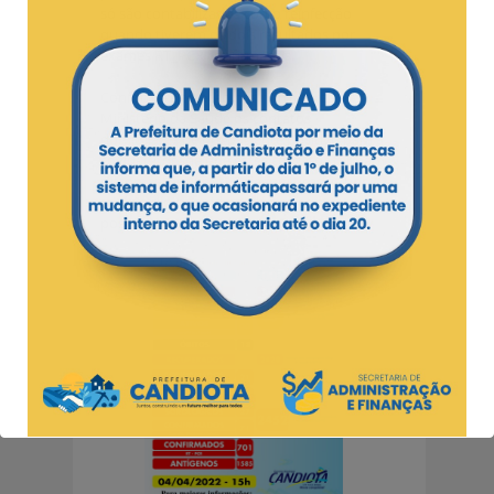
só são contabilizados como reinfecção
quando tiverem os dois resultados por
exames RT_PCR confirmados.
Conforme alteração nas normativas do
Ministério da Saúde os contatos
domiciliares de um paciente positivo para a
covid-19, desde que estes contatos tenham
sintomas, podem ser diagnosticados por
critério clínico epidemiológico como
positivos para covid-19.