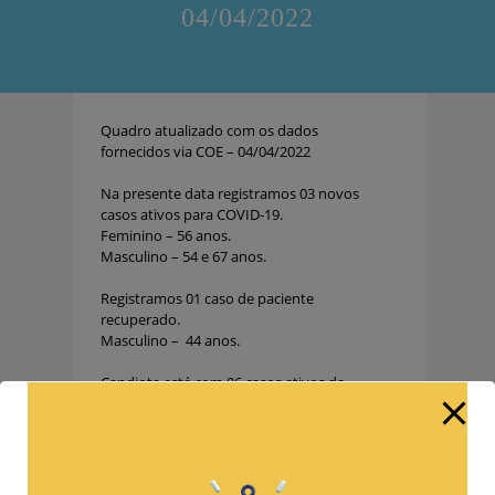
04/04/2022
Quadro atualizado com os dados
fornecidos via COE – 04/04/2022
Na presente data registramos 03 novos
casos ativos para COVID-19.
Feminino – 56 anos.
Masculino – 54 e 67 anos.
Registramos 01 caso de paciente
recuperado.
Masculino – 44 anos.
Candiota está com 06 casos ativos da
doença. Nenhum caso suspeito.
O COE salienta que conforme o Ministério
da Saúde, pacientes que já foram
positivados para covid-19 anteriormente,