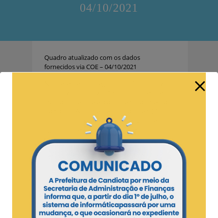
04/10/2021
Quadro atualizado com os dados
fornecidos via COE – 04/10/2021
Na presente data registramos 1 (um) novo
caso ativo para covid-19. Uma mulher, de
38 anos, que já se encontra em isolamento
domiciliar. Atualmente Candiota tem (4)
quatro casos suspeitos da doença, que
aguardam resultado dos exames.