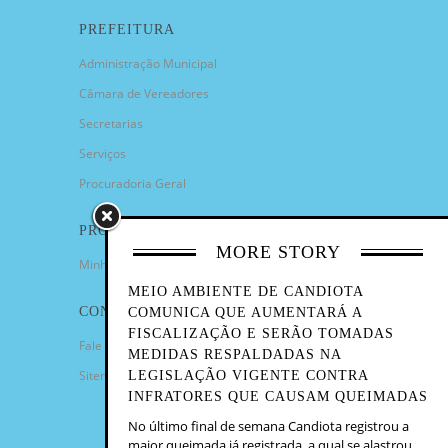
PREFEITURA
Administração Municipal
Câmara de Vereadores
Secretarias
Serviços
Procuradoria Geral
PROGRAMAS
MORE STORY
Minha Casa Minha Vida
MEIO AMBIENTE DE CANDIOTA
CONTATO
COMUNICA QUE AUMENTARÁ A
FISCALIZAÇÃO E SERÃO TOMADAS
Fale Conosco
MEDIDAS RESPALDADAS NA
Sitemap
LEGISLAÇÃO VIGENTE CONTRA
INFRATORES QUE CAUSAM QUEIMADAS
No último final de semana Candiota registrou a
maior queimada já registrada, a qual se alastrou