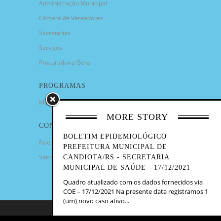
Administração Municipal
Câmara de Vereadores
Secretarias
Serviços
Procuradoria Geral
PROGRAMAS
Minha Casa Minha Vida
MORE STORY
CONTATO
BOLETIM EPIDEMIOLÓGICO
Fale Conosco
PREFEITURA MUNICIPAL DE
Sitemap
CANDIOTA/RS - SECRETARIA
MUNICIPAL DE SAÚDE - 17/12/2021
Quadro atualizado com os dados fornecidos via
COE – 17/12/2021 Na presente data registramos 1
(um) novo caso ativo...
COPYRIGHT 2023 - PREFEITURA