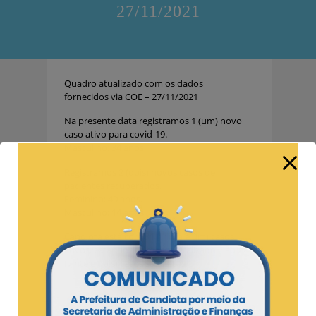
27/11/2021
Quadro atualizado com os dados
fornecidos via COE – 27/11/2021
Na presente data registramos 1 (um) novo
caso ativo para covid-19.
Masculino: 34 anos.
Registramos 2 (dois) novos casos de
pacientes recuperados.
Feminino: 40 anos.
Masculino: 14 anos.
Candiota está com 31 (trinta e um) casos
ativos, estando 1 (um) hospitalizado. São 22
(vinte e dois) casos suspeitos.