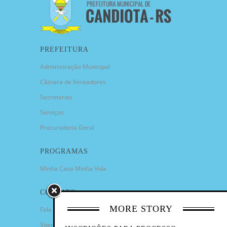
PREFEITURA
Administração Municipal
Câmara de Vereadores
Secretarias
Serviços
Procuradoria Geral
PROGRAMAS
Minha Casa Minha Vida
CONTATO
MORE STORY
Fale Conosco
Sitemap