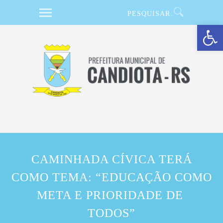
Barra de Ferramentas Aberta
CAMINHADA CÍVICA TERÁ
COMO TEMA: “EDUCAÇÃO COMO
META E PRIORIDADE DE
TODOS”