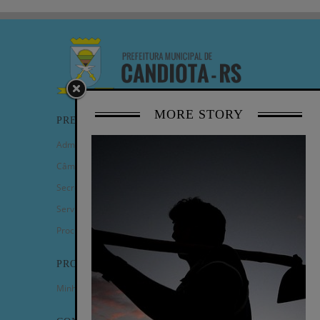
MORE STORY
PREFEITURA
Administração Municipal
Câmara de Vereadores
Secretarias
Serviços
Procuradoria Geral
PROGRAMAS
Minha Casa Minha Vida