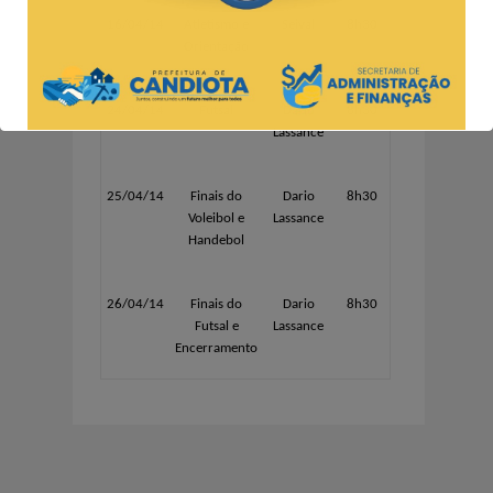
16/04/14
Atletismo e
Seival
8h30
Orientação
24/04/14
Futsal
Dario
8h30
Lassance
25/04/14
Finais do
Dario
8h30
Voleibol e
Lassance
Handebol
26/04/14
Finais do
Dario
8h30
Futsal e
Lassance
Encerramento