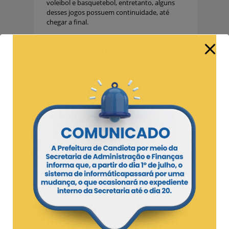
voleibol e basquetebol, entretanto, alguns
desses jogos possuem continuidade, até
chegar a final.
O coordenador de Desportos Pedagógicos,
ressalta ainda, que em reunião em Bagé
onde foi tratado sobre a etapa inter-
regional dos Jogos Escolares do Rio Grande
do Sul (Jergs), foi aberta a possibilidade de
Candiota sediar essa etapa.
O encerramento está agendado para
acontecer no dia 26, entretanto, a data
pode ser adiada dependendo de como for
o tempo nos dias das competições.
Confira a programação:
Modalidade
Local
Data
Horário
15/04/14
Handebol
Domingão
8h30