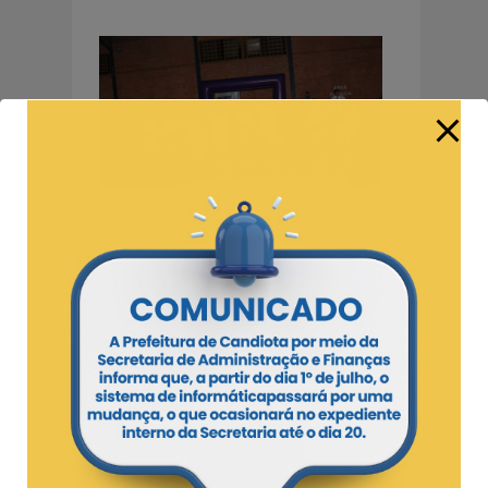
Ao todo cinco disputas acirradas aconteceram
na noite. Confira os resultados:
Prata A
Corinthians 5 x 5 Manchester
Veterano
UPN/AFCEE 2 x 4 Summer Informática
Feminino
Corinthians A 6 X 2 União A