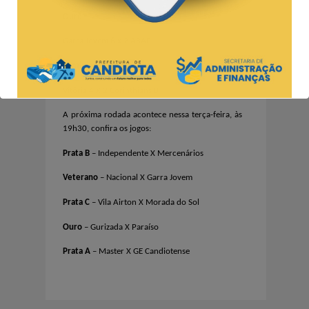
Ouro
Garra Jovem 6 x 2 ABAF
Feminino
(2º jogo)
Vitória 4 X 2 Corinthians B
A
próxima rodada acontece nessa terça-feira, às
19h30, confira os jogos:
Prata B
– Independente X Mercenários
Veterano
– Nacional X Garra Jovem
Prata C
– Vila Airton X Morada do Sol
Ouro
– Gurizada X Paraíso
Prata A
– Master X GE Candiotense