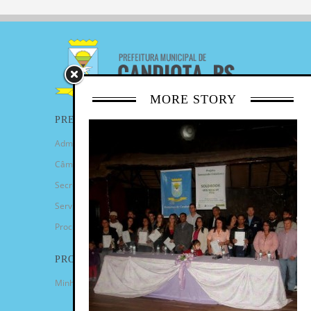
MORE STORY
PREFEITURA
Administração Municipal
Câmara de Vereadores
Secretarias
Serviços
Procuradoria Geral
PROGRAMAS
Minha Casa Minha Vida