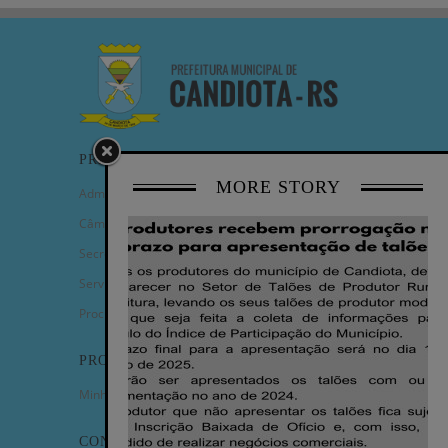
PREFEITURA
MORE STORY
Administração Municipal
Câmara de Vereadores
Secretarias
Serviços
Procuradoria Geral
PROGRAMAS
Minha Casa Minha Vida
CONTATO