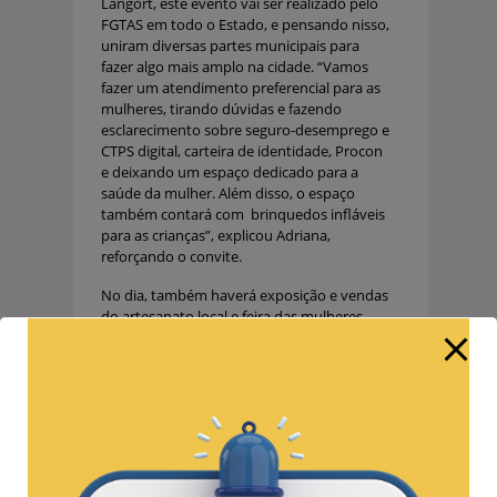
Langort, este evento vai ser realizado pelo
FGTAS em todo o Estado, e pensando nisso,
uniram diversas partes municipais para
fazer algo mais amplo na cidade. “Vamos
fazer um atendimento preferencial para as
mulheres, tirando dúvidas e fazendo
esclarecimento sobre seguro-desemprego e
CTPS digital, carteira de identidade, Procon
e deixando um espaço dedicado para a
saúde da mulher. Além disso, o espaço
também contará com brinquedos infláveis
para as crianças”, explicou Adriana,
reforçando o convite.
No dia, também haverá exposição e vendas
do artesanato local e feira das mulheres
empreendedoras. Momento beleza, com
autocuidado e dicas sobre cabelos e pele,
cortes básicos de cabelos apenas feminino,
manicure, maquiagem e skin care.
“Também vamos fazer um momento
artístico, com zumba, atrações e diversas
atividades”.