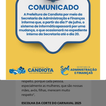
Sobre o evento, a secretária da Mulher,
Juliana Baumhardtt, falou sobre a parceria
entre o Poder Público e FGTAS em
comemoração a data. “Será um dia especial
na praça, aberto a todas as mulheres do
município, com diversos serviços da
Secretaria, aula de zumba, feiras das
mulheres empreendedoras e muitas outras
atividades. Convidamos todas para
participarem desse momento de
valorização, empreendedorismo, bem-estar
e fortalecimento feminino”, disse ela.
O prefeito Luiz Carlos Folador, agradeceu a
equipe que está trabalhando no
empoderamento e a empregabilidade
feminina, ressaltando a importância das
mulheres. “Eu tenho muito carinho e
respeito, porque cada pessoa,
especialmente as mulheres, que são nossas
mães, avós, filhas, merecem muito
respeito”,
ESCOLHA DA CORTE DO CARNAVAL 2025