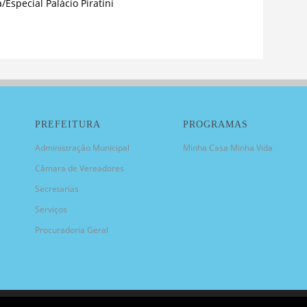
/Especial Palácio Piratini
PREFEITURA
PROGRAMAS
Administração Municipal
Minha Casa Minha Vida
Câmara de Vereadores
Secretarias
Serviços
Procuradoria Geral