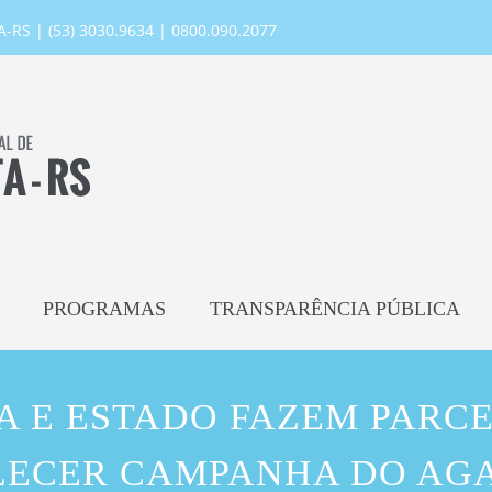
RS | (53) 3030.9634 | 0800.090.2077
PROGRAMAS
TRANSPARÊNCIA PÚBLICA
A E ESTADO FAZEM PARCE
LECER CAMPANHA DO AG