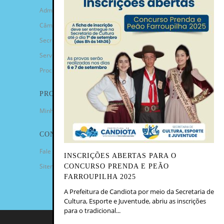
Administração Municipal
Câmara de Vereadores
Secretarias
Serviços
Procuradoria Geral
PROGRAMAS
Minha Casa Minha Vida
CONTATO
Fale Conosco
INSCRIÇÕES ABERTAS PARA O
Sitemap
CONCURSO PRENDA E PEÃO
FARROUPILHA 2025
A Prefeitura de Candiota por meio da Secretaria de
Cultura, Esporte e Juventude, abriu as inscrições
para o tradicional...