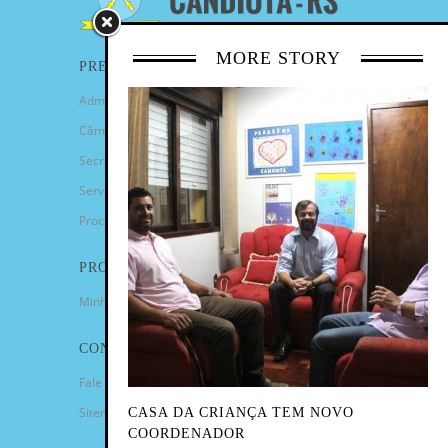
MORE STORY
PREFEITURA
Administração Municipal
Câmara de Vereadores
Secretarias
Serviços
Procuradoria Geral
PROGRAMAS
Minha Casa Minha Vida
CONTATO
Fale Conosco
Sitemap
CASA DA CRIANÇA TEM NOVO
COORDENADOR