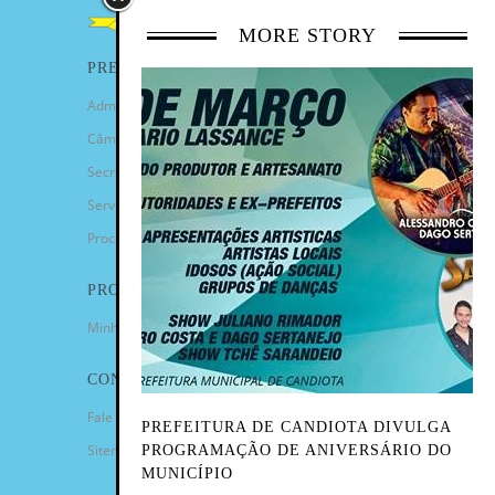
MORE STORY
PREFEITURA
Administração Municipal
Câmara de Vereadores
Secretarias
Serviços
Procuradoria Geral
PROGRAMAS
Minha Casa Minha Vida
CONTATO
Fale Conosco
PREFEITURA DE CANDIOTA DIVULGA
Sitemap
PROGRAMAÇÃO DE ANIVERSÁRIO DO
MUNICÍPIO