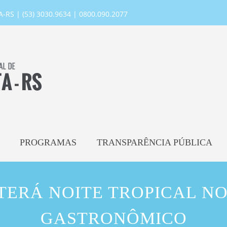
RS | (53) 3030.9634 | 0800.090.2077
PROGRAMAS
TRANSPARÊNCIA PÚBLICA
TERÁ NOITE TROPICAL N
GASTRONÔMICO