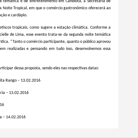
te temática e de entretenimento em Candiota, a Secretaria de
ta Noite Tropical, em que o comércio gastronômico oferecerá ao
ação e cardápio.
petiscos tropicais, como sugere a estação climática. Conforme a
cielle de Lima, esse evento trata-se da segunda noite temática
ntica. “Tanto o comércio participante, quanto o público aprovou
sem realizadas e pensando em tudo isso, desenvolvemos essa
ticipar dessa proposta, sendo eles nas respectivas datas:
aita Rango – 13.02.2016
aria – 13.02.2016
016
ia – 14.02.2016