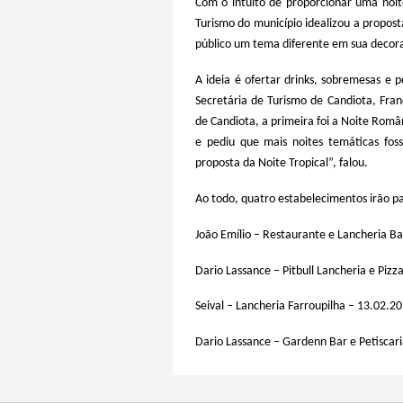
Com o intuito de proporcionar uma noi
Turismo do município idealizou a propos
público um tema diferente em sua decor
A ideia é ofertar drinks, sobremesas e 
Secretária de Turismo de Candiota, Fran
de Candiota, a primeira foi a Noite Româ
e pediu que mais noites temáticas fos
proposta da Noite Tropical”, falou.
Ao todo, quatro estabelecimentos irão par
João Emílio – Restaurante e Lancheria B
Dario Lassance – Pitbull Lancheria e Pizz
Seival – Lancheria Farroupilha – 13.02.2
Dario Lassance – Gardenn Bar e Petiscar