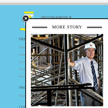
MORE STORY
PREFEITURA
Administração Municipal
Câmara de Vereadores
Secretarias
Serviços
Procuradoria Geral
PROGRAMAS
Minha Casa Minha Vida
CONTATO