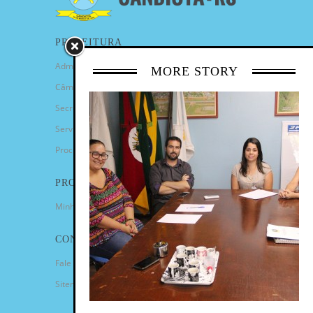
PREFEITURA
Administração Municipal
MORE STORY
Câmara de Vereadores
Secretarias
Serviços
Procuradoria Geral
PROGRAMAS
Minha Casa Minha Vida
CONTATO
Fale Conosco
Sitemap