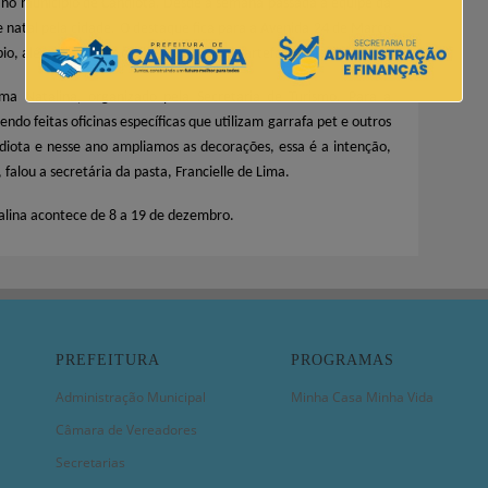
r no município de
Candiota
.
Desde a semana passada a equipe da
 natal pela cidade. O destaque fica para a
Avenida 24 de Março
pio,
além dos trevos que
já est
ão
com os artefatos natalinos.
ma Natalina, organizado pela Secretaria de Turismo. Para
a
endo feitas oficinas específicas que utilizam garrafa pet
e outros
diota e nesse ano ampliamos as decorações, essa é a intenção,
 falou a secretária da pasta, Francielle de Lima.
lina acontece de 8 a 19 de dezembro.
PREFEITURA
PROGRAMAS
Administração Municipal
Minha Casa Minha Vida
Câmara de Vereadores
Secretarias