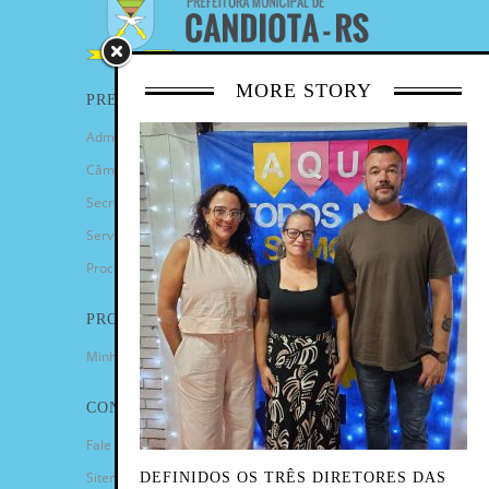
MORE STORY
PREFEITURA
Administração Municipal
Câmara de Vereadores
Secretarias
Serviços
Procuradoria Geral
PROGRAMAS
Minha Casa Minha Vida
CONTATO
Fale Conosco
Sitemap
DEFINIDOS OS TRÊS DIRETORES DAS