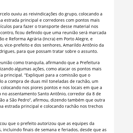
rcelo ouviu as reivindicações do grupo, colocando a
a estrada principal e corredores com pontos mais
eículos para fazer o transporte desse material nos
ncontro, ficou definido que uma reunião será marcada
ão e Reforma Agrária (Incra) em Porto Alegre, e
o, vice-prefeito e dos senhores, Amarildo Antônio da
odrigues, para que possam tratar sobre o assunto.
eunião como tranquila, afirmando que a Prefeitura
alizando algumas ações, como atacar os pontos mais
da principal. “Expliquei para a comissão que o
zado a compra de duas mil toneladas de rachão, um
 colocando nos piores pontos e nos locais em que a
o no assentamento Santo Antônio, corredor da 8 de
ção a São Pedro”, afirmou, dizendo também que outra
a estrada principal e colocando rachão nos trechos
cou que o prefeito autorizou que as equipes da
, incluindo finais de semana e feriados, desde que as