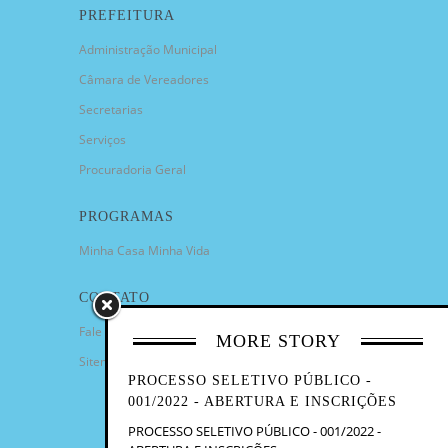
PREFEITURA
Administração Municipal
Câmara de Vereadores
Secretarias
Serviços
Procuradoria Geral
PROGRAMAS
Minha Casa Minha Vida
CONTATO
Fale Conosco
MORE STORY
Sitemap
PROCESSO SELETIVO PÚBLICO -
001/2022 - ABERTURA E INSCRIÇÕES
PROCESSO SELETIVO PÚBLICO - 001/2022 -