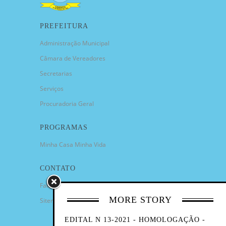
PREFEITURA
Administração Municipal
Câmara de Vereadores
Secretarias
Serviços
Procuradoria Geral
PROGRAMAS
Minha Casa Minha Vida
CONTATO
Fale Conosco
MORE STORY
Sitemap
EDITAL N 13-2021 - HOMOLOGAÇÃO -