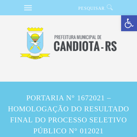
Barra de Ferramentas Aberta
PORTARIA N° 1672021 –
HOMOLOGAÇÃO DO RESULTADO
FINAL DO PROCESSO SELETIVO
PÚBLICO N° 012021