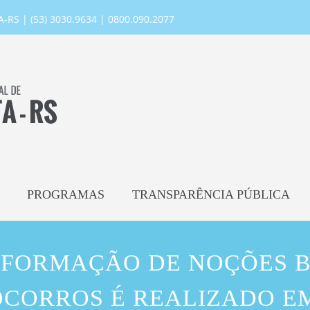
RS | (53) 3030.9634 | 0800.090.2077
PROGRAMAS
TRANSPARÊNCIA PÚBLICA
 FORMAÇÃO DE NOÇÕES B
OCORROS É REALIZADO E