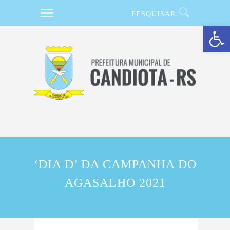
Barra de Ferramentas Aberta
‘DIA D’ DA CAMPANHA DO
AGASALHO 2021