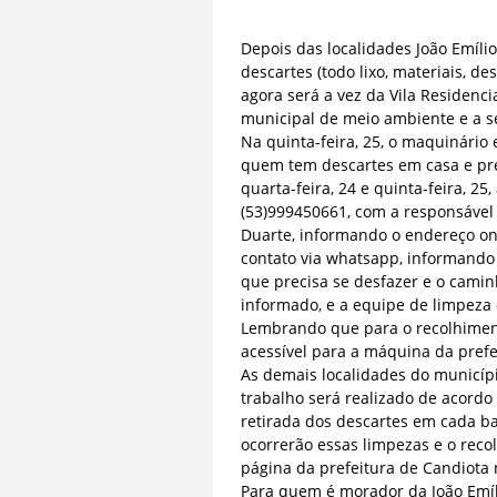
Depois das localidades João Emíli
descartes (todo lixo, materiais, d
agora será a vez da Vila Residenci
municipal de meio ambiente e a se
Na quinta-feira, 25, o maquinário 
quem tem descartes em casa e prec
quarta-feira, 24 e quinta-feira, 2
(53)999450661, com a responsável 
Duarte, informando o endereço on
contato via whatsapp, informando 
que precisa se desfazer e o camin
informado, e a equipe de limpeza d
Lembrando que para o recolhiment
acessível para a máquina da prefe
As demais localidades do municíp
trabalho será realizado de aco
retirada dos descartes em cada ba
ocorrerão essas limpezas e o reco
página da prefeitura de Candiota n
Para quem é morador da João Emíl