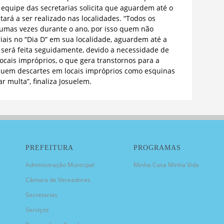
 a equipe das secretarias solicita que aguardem até o
ará a ser realizado nas localidades. “Todos os
gumas vezes durante o ano, por isso quem não
iais no “Dia D” em sua localidade, aguardem até a
 será feita seguidamente, devido a necessidade de
ocais impróprios, o que gera transtornos para a
quem descartes em locais impróprios como esquinas
rar multa”, finaliza Josuelem.
PREFEITURA
PROGRAMAS
Administração Municipal
Minha Casa Minha Vida
Câmara de Vereadores
Secretarias
Serviços