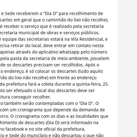
o e Sede receberem o “Dia D” para recolhimento de
escartes em geral que o caminhão do lixo não recolhe),
al receber o serviço que é realizado pela secretaria
cretaria municipal de obras e serviços públicos.
e equipe das secretarias estará na Vila Residencial, e
isa retirar do local, deve entrar em contato nesta
5, apenas através do aplicativo whatsapp pelo número
pela pasta da secretaria de meio ambiente, Josuelem
de os descartes precisam ser recolhidos. Após o
o endereço, é só colocar os descartes (tudo aquilo
hão do lixo não recolhe) em frente ao endereço
a prefeitura fará a coleta durante a quinta-feira, 25.
o ser efetuado o local dos descartes deve ser
itura conseguir recolher.
io também serão contempladas com o “Dia D”. O
rdo com um cronograma que depende da demanda de
irro. O cronograma com os dias e as localidades que
lhimento de descartes (Dia D) será informado na
o facebook e no site oficial da prefeitura.
io e Sede do município e não descartou o que não