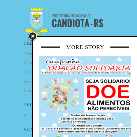
PREFEITURA
MORE STORY
Administração Municipal
Câmara de Vereadores
Secretarias
Serviços
Procuradoria Geral
PROGRAMAS
Minha Casa Minha Vida
CONTATO