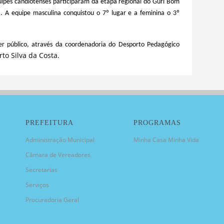
ipes candiotenses participaram da etapa regional do Guri Bom
 A equipe masculina conquistou o 7º lugar e a feminina o 3º
der público, através da coordenadoria do Desporto Pedagógico
to Silva da Costa.
PREFEITURA
PROGRAMAS
Administração Municipal
Minha Casa Minha Vida
Câmara de Vereadores
Secretarias
Serviços
Procuradoria Geral